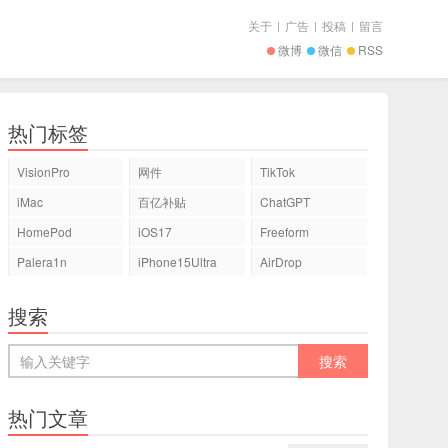
关于
|
广告
|
投稿
|
留言
微博
微信
RSS
热门标签
VisionPro
网件
TikTok
iMac
百亿补贴
ChatGPT
HomePod
iOS17
Freeform
Palera1n
iPhone15Ultra
AirDrop
搜索
热门文章