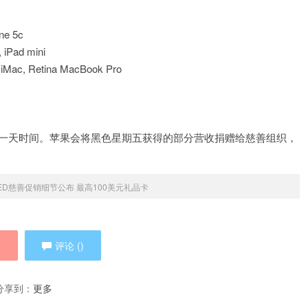
one 5c
, iPad mini
 iMac, Retina MacBook Pro
只有一天时间。苹果会将黑色星期五获得的部分营收捐赠给慈善组织，
ED慈善促销细节公布 最高100美元礼品卡
)
评论 (
)
分享到：
更多