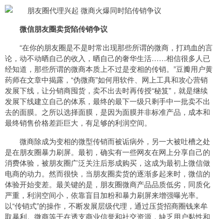
微信朋友圈卖货陷传销争议
“在你的朋友圈是不是时常出现那些所谓的微商，打鸡血的言
论，动不动晒自己的收入，晒自己的奢华生活……相信很多人已
经知道，那些所谓的微商本质上不过是变相的传销。”豆瓣用户黄
药师在文章中揭露，“伪微商”如何用软件、网上工具和攻心营销
发展下线，让分销商囤货，卖不出去时再传授“秘笈”，就是继续
发展下线建立自己的体系，最终的最下一级只剩手中一批卖不出
去的面膜。之所以选择面膜，是因为面膜并非标准产品，成本和
最终销售价格差距巨大，有足够的利润空间。
微商除成为变相的微型传销而被诟病外，另一大被吐槽之处
是在朋友圈暴力刷屏。最初，确实有一些网友在网上分享自己的
消费体验，被朋友圈广泛关注后形成购买，这成为最初上微信做
电商的动力。然而很快，当朋友圈卖货的逐渐多起来时，微信的
体验开始变差。最关键的是，朋友圈微商产品品质低劣，同质化
严重，利润空间小，依靠盲目加粉和暴力刷屏来增强曝光率。
以“传销式”的操作，不断发展层级代理，通过压货招商圈钱来牟
取暴利。微商等于在透支商业信誉和社交资源，缺乏用户黏性和