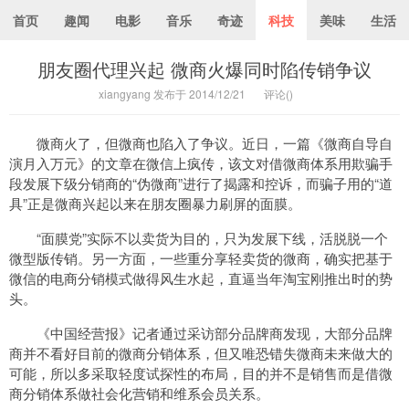
首页
趣闻
电影
音乐
奇迹
科技
美味
生活
朋友圈代理兴起 微商火爆同时陷传销争议
xiangyang 发布于 2014/12/21
评论(
)
微商火了，但微商也陷入了争议。近日，一篇《微商自导自
演月入万元》的文章在微信上疯传，该文对借微商体系用欺骗手
段发展下级分销商的“伪微商”进行了揭露和控诉，而骗子用的“道
具”正是微商兴起以来在朋友圈暴力刷屏的面膜。
“面膜党”实际不以卖货为目的，只为发展下线，活脱脱一个
微型版传销。另一方面，一些重分享轻卖货的微商，确实把基于
微信的电商分销模式做得风生水起，直逼当年淘宝刚推出时的势
头。
《中国经营报》记者通过采访部分品牌商发现，大部分品牌
商并不看好目前的微商分销体系，但又唯恐错失微商未来做大的
可能，所以多采取轻度试探性的布局，目的并不是销售而是借微
商分销体系做社会化营销和维系会员关系。