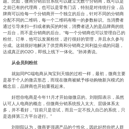
题。比如，微商分销后台系统可以建立无数个分销商，既可以是
之前已有的代理商，也可以是零售门店，特别是对传统行业，品
牌商可以给每一个分销商开一个独立的后台，针对不同的分销商
分配不同的二维码，每一个二维码有唯一的参数标识。当消费者
通过引导来扫一扫或者购买的时候，消费者进入的是品牌商的统
一后台，而不是分销商的后台。“每一个分销商也可以管理自己的
粉丝、订单，他可以发展粉丝，进行很好的管理，并且永久参与
分成。这就很好地解决了供货商和分销商之间利益分成的问题，
达成真正的O2O，即线上线下一体化。”孙涛勇说。
从会员到粉丝
就如同PC端电商从淘宝到天猫的过程一样，最初，微商主要
是基于个人的微店形态，而现在微商被赋予移动购物新兴模式的
概念后，品牌商也开始重视起来。
好想你电商是今年11月才开始做微店的。刘朝阳表示，虽然
认可人人电商的概念，但微商分销系统投入太大、层级体系太
多，并不看好，“目前只是尝试，而且一定不投入自己的系统，只
是选择第三方平台进行。”
刘朝阳认为，微商更强调产品的个性化，因此好想你把人群