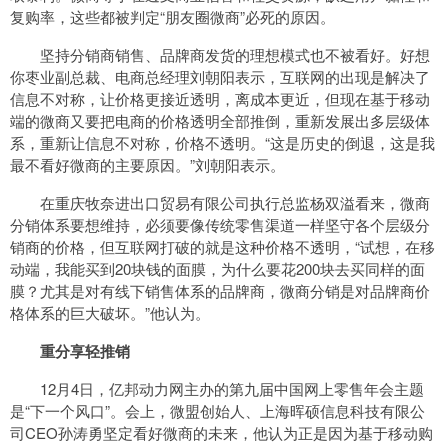
复购率，这些都被判定“朋友圈微商”必死的原因。
坚持分销商销售、品牌商发货的理想模式也不被看好。好想
你枣业副总裁、电商总经理刘朝阳表示，互联网的出现是解决了
信息不对称，让价格更接近透明，离成本更近，但现在基于移动
端的微商又要把电商的价格透明全部推倒，重新发展出多层级体
系，重新让信息不对称，价格不透明。“这是历史的倒退，这是我
最不看好微商的主要原因。”刘朝阳表示。
在重庆牧奈进出口贸易有限公司执行总监杨双溢看来，微商
分销体系要想维持，必须要像传统零售渠道一样坚守各个层级分
销商的价格，但互联网打破的就是这种价格不透明，“试想，在移
动端，我能买到20块钱的面膜，为什么要花200块去买同样的面
膜？尤其是对有线下销售体系的品牌商，微商分销是对品牌商价
格体系的巨大破坏。”他认为。
重分享轻推销
12月4日，亿邦动力网主办的第九届中国网上零售年会主题
是“下一个风口”。会上，微盟创始人、上海晖硕信息科技有限公
司CEO孙涛勇坚定看好微商的未来，他认为正是因为基于移动购