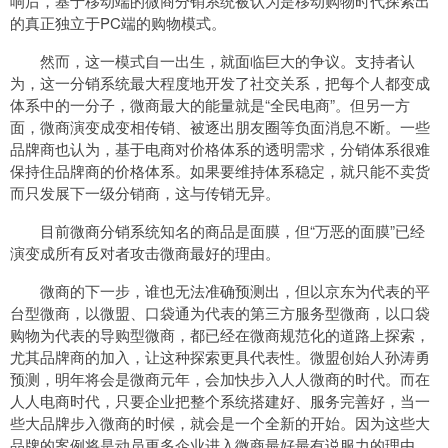
响后，基于移动端的微商分销系统被认为是移动购物时代探索出
的真正独立于PC端的购物模式。
然而，这一模式自一出生，就面临巨大的争议。支持者认
为，这一分销系统最大程度地开发了社交关系，把每个人都变成
体系中的一分子，微商最大的能量就是“全民电商”。但另一方
面，微商演变成变相传销、被逐出朋友圈等负面消息不断。一些
品牌商也认为，基于电商对价格体系的透明需求，分销体系很难
保持住品牌商的价格体系。如果要维持体系稳定，就只能不卖货
而只发展下一级分销商，这与传销无异。
目前微商分销系统知名的商品是面膜，但“万恶的面膜”已经
演变成所有反对者攻击微商最好的理由。
微商的下一步，谁也无法准确预测出，但以京东为代表的平
台型微商，以微盟、口袋通为代表的第三方服务型微商，以口袋
购物为代表的导购型微商，都已经在微商规范化的道路上探索，
尤其品牌商的加入，让这种探索更具代表性。微盟创始人孙涛勇
预测，明年将会是微商元年，会加快步入人人微商的时代。而在
人人电商时代，只要企业把整个系统搭建好、服务完善好，当一
些大品牌步入微商的时候，就会是一个全新的开始。因为这些大
品牌的案例将是动员更多企业进入微商最好最有说服力的理由。