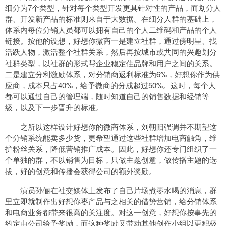
细分为7个类型，针对每个类型开发更具针对性的产品，而划分人
群、开发新产品的标准则来自于大数据。在细分人群的基础上，
体系内每位分销人员都可以拥有自己的个人二维码和产品的个人
链接。按他的设想，好想你微商一是建立社群，通过傍明星、找
活跃人物，激活整个社群关系，然后再按城市或共同的兴趣划分
社群类型，以社群的形式帮企业稳定住品牌和用户之间的关系。
二是建立分利激励体系，对分销商返利标准为6%，好想你作为供
应商，成本只占40%，给予微商的分成超过50%。这时，每个人
都可以通过自己的管理端，随时知道自己的销售数据和经销等
级，以及下一步晋升的标准。
之所以这样设计好想你的微商体系，刘朝阳强调并不期望这
个分销系统能卖多少货，更希望通过这些社群增加电商触角，维
护粉丝关系，降低营销推广成本。因此，好想你还专门组织了一
个单独的群，不以销售为目标，只做主题创意，做传播主题的选
拔，好的创意和传播会获得公司的额外奖励。
演员孙俪在社交媒体上发布了自己片场煮枣水喝的消息，群
里立即就制作出好想你枣产品与之相关的借势营销，给分销体系
和电商业务都带来很高的关注度。对这一创意，好想你按事先的
约定由公司给予奖励，而这种奖励又带动其他创作小组以更积极