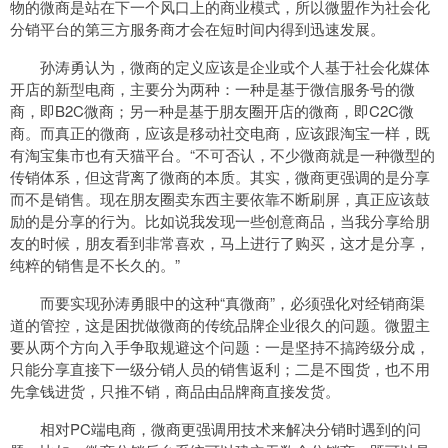
物的微商是站在下一个风口上的商业模式，所以微盟作为社会化
分销平台的第三方服务商才会在短时间内得到迅速发展。
孙涛勇认为，微商的定义应该是企业或个人基于社会化媒体
开店的新型电商，主要分为两种：一种是基于微信服务号的微
商，即B2C微商；另一种是基于朋友圈开店的微商，即C2C微
商。而真正的微商，应该是移动社交电商，应该跟淘宝一样，既
有淘宝集市也有天猫平台。“不可否认，不少微商就是一种微型的
传销体系，但这背离了微商的本质。其实，微商更强调的是分享
而不是销售。现在朋友圈卖东西主要依靠不断刷屏，真正应该鼓
励的是分享的行为。比如说我发现一些创意商品，当我分享给朋
友的时候，朋友看到非常喜欢，马上进行了购买，这才是分享，
纯粹的销售是不长久的。”
而要实现孙涛勇眼中的这种“真微商”，必须强化对经销商渠
道的管控，这是困扰做微商的传统品牌企业很久的问题。微盟主
要从两个方向入手争取规避这个问题：一是坚持不搞跨级分成，
只能分享直接下一级分销人员的销售返利；二是不囤货，也不用
先拿钱进货，只推不销，商品由品牌商直接发货。
相对PC端电商，微商更强调用技术来解决分销时遇到的问