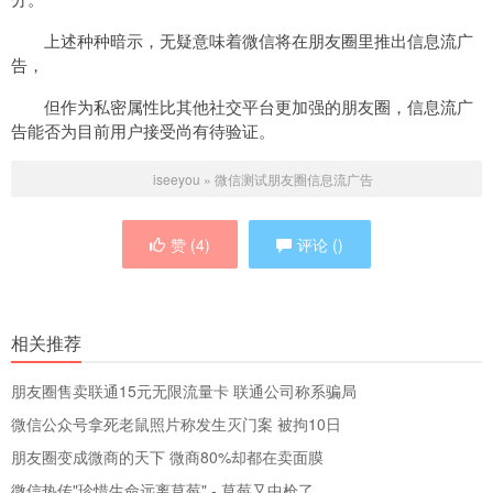
上述种种暗示，无疑意味着微信将在朋友圈里推出信息流广
告，
但作为私密属性比其他社交平台更加强的朋友圈，信息流广
告能否为目前用户接受尚有待验证。
iseeyou
»
微信测试朋友圈信息流广告
赞 (
4
)
评论 (
)
相关推荐
朋友圈售卖联通15元无限流量卡 联通公司称系骗局
微信公众号拿死老鼠照片称发生灭门案 被拘10日
朋友圈变成微商的天下 微商80%却都在卖面膜
微信热传"珍惜生命远离草莓" - 草莓又中枪了